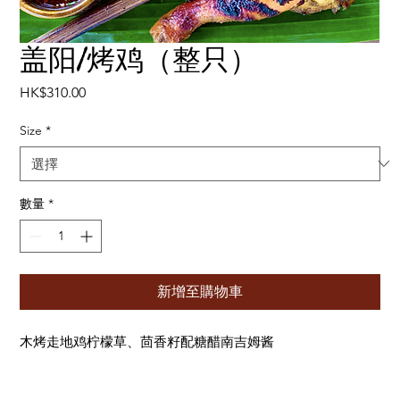
盖阳/烤鸡（整只）
價
HK$310.00
格
Size
*
數量
*
新增至購物車
木烤走地鸡柠檬草、茴香籽配糖醋南吉姆酱