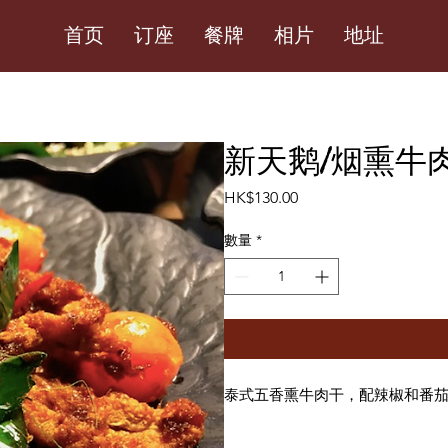
首页
订座
餐牌
相片
地址
新天鹅/烟熏牛
價
HK$130.00
格
數量
*
泰式五香熏牛肉干，配辣椒和番