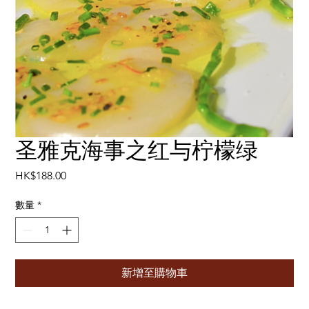
圣雅克海事之红与柠檬绿
價
HK$188.00
格
數量
*
新增至購物車