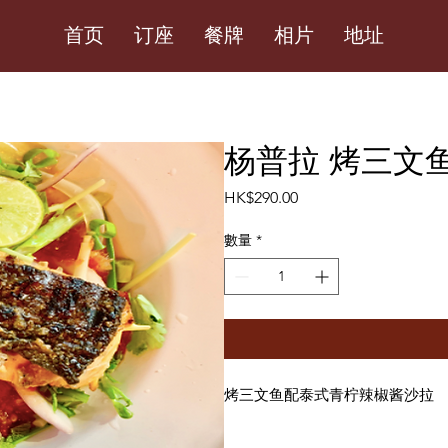
首页
订座
餐牌
相片
地址
杨普拉 烤三文
價
HK$290.00
格
數量
*
烤三文鱼配泰式青柠辣椒酱沙拉